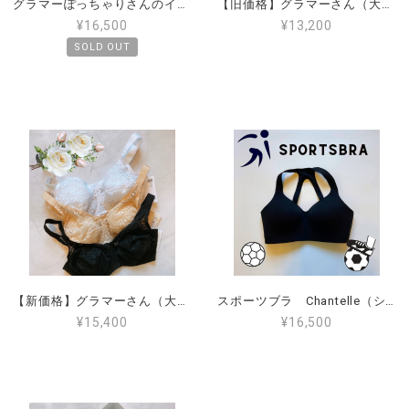
グラマーぽっちゃりさんのインポートブラ、アンダー90、F（日本サイズGカップ）PIEGE Lingerie(PG-5312)
【旧価格】グラマーさん（大きなサイズ）のインポートワイヤーブラジャー日本サイズF85 G75 G80 G85 G90 フルカップ フランスの有名ブランド Chantelle(シャンテル)Fete
¥16,500
¥13,200
SOLD OUT
【新価格】グラマーさん（大きなサイズ）のインポートワイヤーブラジャー フルカップ フランスの有名ブランド Chantelle(シャンテル) Fete
スポーツブラ Chantelle（シャンテル）S,M,L,XL ブラック（返品、交換無料）
¥15,400
¥16,500