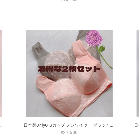
カップ ノンワイヤー ブラジャー ローズグレー （全国送料無料） G65 G70 G75 G80 G85 G90 ワイヤーなし 大きいサイズ 小さく見せる 肩が楽 脇肉がはみ出ない 後ろが段差にならない 揺れない
日本製OnlyG Gカップ ノンワイヤー ブラジャーお得な 2枚セット （全国送料無料）（色の組み合わせできます） G65 G70 G75 G80 G85 G90 大きな胸を 小さく見せ、肩が楽 、脇肉がはみ出ず 後ろが段差にならない 揺れないブラジャー
¥27,500