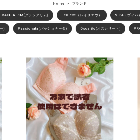
Home
ブランド
GRACIJA-RIM(グラシアリム)
Leilieve（レイリエヴ）
VIPA（ヴィパ
ー)
Passionata(パッショナータ)
Oscalito(オスカリート)
PR