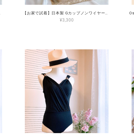
脇肉がはみ出ない 後ろが段差にならない 揺れない
【お家で試着】日本製 Gカップノンワイヤーブラジャー（全国送料無料） G65 G70 G75 G80 G85 G90 ワイヤーなし 大きいサイズ 小さく見せる 肩が楽 脇肉がはみ出ない 後ろが段差にならない 揺れない（Shipped in Japan only）
¥3,300