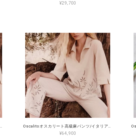
¥29,700
ートコットン 高級麻チュニック/ サイズ5（15～19号）グラマーぽっちゃりさんにおすすめ！7534
Oscalitoオスカリート高級麻パンツ/イタリアサイズ4（日本サイズ13～15号）身長160～165㎝ぽっちゃりさんにおすすめ！7533
¥64,900