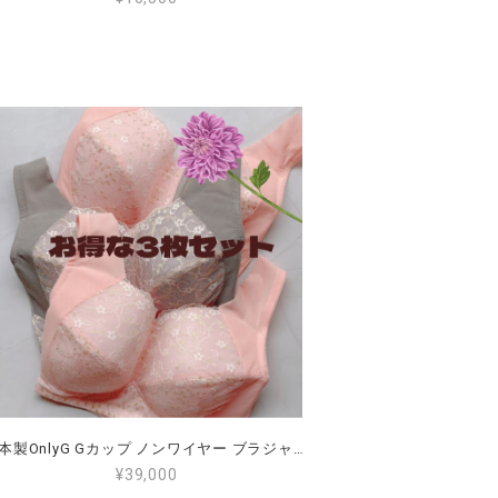
日本製OnlyG Gカップ ノンワイヤー ブラジャーお得な 3枚セット （全国送料無料）（色の組み合わせできます） G65 G70 G75 G80 G85 G90 大きな胸を 小さく見せ、肩が楽 、脇肉がはみ出ず 後ろが段差にならない 揺れないブラジャー
¥39,000