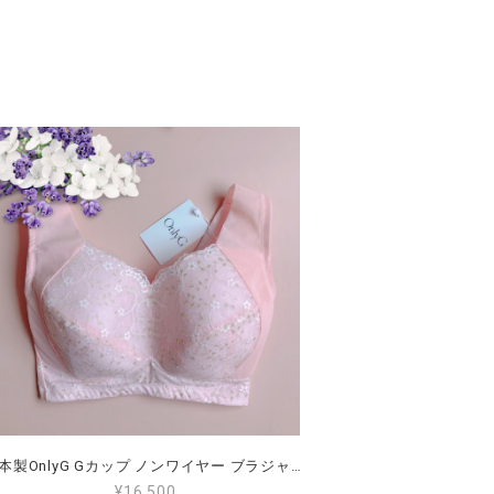
日本製OnlyG Gカップ ノンワイヤー ブラジャー ピンク （全国送料無料）G65 G70 G75 G80 G85 G90 ワイヤーなし 大きいサイズ 小さく見せる 肩が楽 脇肉がはみ出ない 後ろが段差にならない 揺れない
¥16,500