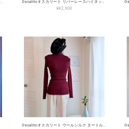
Oscalitoオスカリート リブカットソー サイズ4（L～2L）（11～13号）7256
Oscalitoオスカリート リバーレースハイネックトップス ウールシルク サイズ4（L～2L）（11～13号）7611
¥42,900
11～13号)
Oscalitoオスカリート ウールシルク タートルハイネック（ボルドー色） 大きなサイズ4（L～2L）（11～13号）