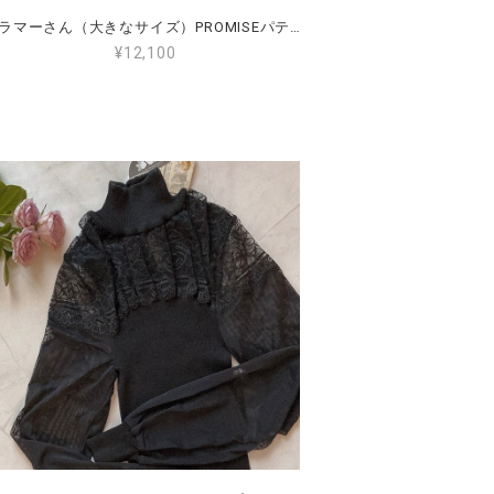
グラマーさん（大きなサイズ）PROMISEパテッドブラ85F.90F（日本サイズG70.G75）PM-L6401
¥12,100