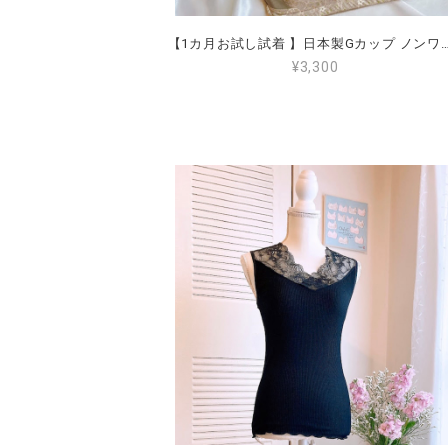
【1カ月お試し試着 】日本製Gカップ ノンワイヤー ブラジャー （全国送料無料） G65 G70 G75 G80 G85 G90 ワイヤーなし 大きいサイズ 小さく見せる 肩が楽 
¥3,300