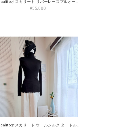
Oscalitoオスカリート リバーレースプルオーバー ウールシルク サイズ4（L～2L）（11～13号）7408
¥55,000
Oscalitoオスカリート ウールシルク タートルハイネック（ブラック） 大きなサイズ4（L～2L）（11～13号）