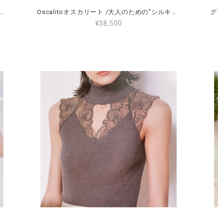
scalitoオスカリート /レーストップス/ サイズ4（L～2L）（11～13号）<7124>
Oscalitoオスカリート /大人のための”シルキータッチ”リゾートボディー/ サイズ3（M～L）海外旅行に軽くて荷物にならない！<1413>
¥38,500