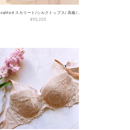
Oscalitoオスカリート/シルクトップス/ 高級/サイズ5（15～19号）グラマーぽっちゃりさん、高身長の方におすすめ！<10316>
¥90,200