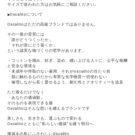
サイズで迷われた方はお気軽にご相談ください。
■Oscalitoについて
Oscalitoはただの高級ブランドではありません。
その一着の背景には
「誰がどうつくったか」
「それが誰にどう届くか」
という誠実な物づくりの哲学があります。
・コットンを摘み、紡ぎ、染め、縫い上げる人々に、公平な報酬
と安全な環境を
・未成年や搾取のない雇用、それがoscalitoの当たり前
・肌に触れるものだから有害な化学物質一切使わない
・修理しながら長く愛せるよう、耐久性とクオリティーを追及
ただ着るだけでなく
「あなたの価値観」
そのものを表現できる服
Oscalitoはそんな想いを纏えるブランドです
美しさも、生き方も、選ぶもので変わる
Oscalitoとともに”私らしい価値”を纏う明日へ
価値ある私にふさわしいOscalito