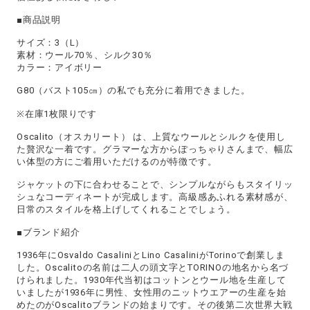
■商品説明
サイズ：3（L）
素材：ウール70％、シルク30％
カラー：アイボリー
G80（バスト105㎝）の私でも充分に着用できました。
※在庫1枚限りです
Oscalito（オスカリート） は、上質なウールとシルクを使用し
た贅沢な一着です。グラマーな方からぽっちゃりさんまで、幅広
い体型の方にご着用いただけるのが特徴です。
ジャケットの下に合わせることで、シンプルながらもスタイリッ
シュなコーディネートが完成します。高級感あふれる素材感が、
日常のスタイルを格上げしてくれることでしょう。
■ブランド紹介
1936年にOsvaldo CasaliniとLino CasaliniがTorinoで創業しま
した。Oscalitoの名前は二人の頭文字とTORINOの地名から名づ
けられました。1930年代当初はコットンとウール地を生産して
いましたが1936年に男性、女性用のニットウエアーの生産を始
めたのがOscalitoブランドの始まりです。その後第二次世界大戦