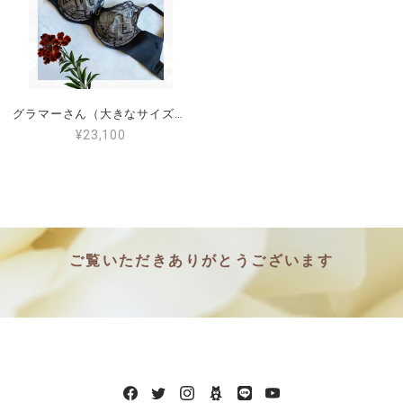
グラマーさん（大きなサイズ）のインポートワイヤーブラ95F,90H(日本サイズG80,I75)フランスの高級ブランドChantelle（C21S10X）カラーブラック（C011）Graphic Suppport
¥23,100
ご覧いただきありがとうございます