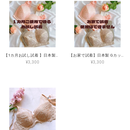
【1カ月お試し試着 】日本製Gカップ ノンワイヤー ブラジャー （全国送料無料） G65 G70 G75 G80 G85 G90 ワイヤーなし 大きいサイズ 小さく見せる 肩が楽 脇肉がはみ出ない 後ろが段差にならない 揺れない
【お家で試着】日本製 Gカップノンワイヤーブラジャー（全国送料無料） G65 G70 G75 G80 G85 G90 ワイヤーなし 大きいサイズ 小さく見せる 肩が楽 脇肉がはみ出ない 後ろが段差にならない 揺れない（Shipped in Japan only）
¥3,300
¥3,300