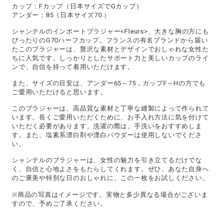
カップ：Fカップ（日本サイズでGカップ）
アンダー：85（日本サイズ70.）
シャンテルのインポートブラジャー<Fleurs>、大きな胸の方にも
ぴったりのG70ハーフカップ。フランスの有名ブランドから届い
たこのブラジャーは、贅沢な素材とデザインでおしゃれな女性た
ちに人気です。しっかりとしたサポート力と美しいカップのライ
ンで、自信を持って着用いただけます。
また、サイズの目安は、アンダー65～75，カップF～Hの方でも
ご愛用いただけると思います。
このブラジャーは、高品質な素材と丁寧な縫製によって作られて
います。長くご愛用いただくために、お手入れ方法に気を付けて
いただく必要があります。洗濯の際は、手洗いをおすすめしま
す。また、塩素系漂白剤や漂白パウダーは使用しないでくださ
い。
シャンテルのブラジャーは、女性の魅力を引き立てるだけでな
く、自信と心地よさをもたらしてくれます。ぜひ、あなた自身へ
のご褒美や特別な日のおしゃれに、この一枚をお試しください。
※商品の写真はイメージです。実物と多少異なる場合がございま
すので、予めご了承ください。