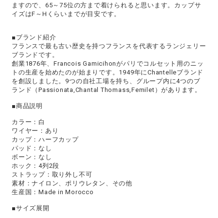
ますので、65～75位の方まで着けられると思います。カップサ
イズはF～Hくらいまでが目安です。
■ブランド紹介
フランスで最も古い歴史を持つフランスを代表するランジェリー
ブランドです。
創業1876年、Francois Gamicihonがパリでコルセット用のニッ
トの生産を始めたのが始まりです。1949年にChantelleブランド
を創設しました。9つの自社工場を持ち、グループ内に4つのブ
ランド（Passionata,Chantal Thomass,Femilet）があります。
■商品説明
カラー：白
ワイヤー：あり
カップ：ハーフカップ
パッド：なし
ボーン：なし
ホック：4列2段
ストラップ：取り外し不可
素材：ナイロン、ポリウレタン、その他
生産国：Made in Morocco
■サイズ展開