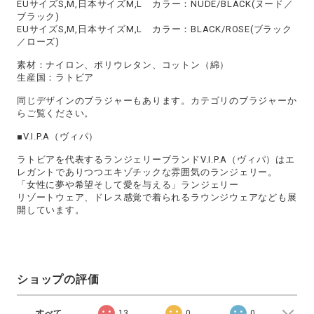
EUサイズS,M,日本サイズM,L カラー：NUDE/BLACK(ヌード／
ブラック)
EUサイズS,M,日本サイズM,L カラー：BLACK/ROSE(ブラック
／ローズ)
素材：ナイロン、ポリウレタン、コットン（綿）
生産国：ラトビア
同じデザインのブラジャーもあります。カテゴリのブラジャーか
らご覧ください。
■V.I.P.A（ヴィパ）
ラトビアを代表するランジェリーブランドV.I.P.A（ヴィパ）はエ
レガントでありつつエキゾチックな雰囲気のランジェリー。
「女性に夢や希望そして愛を与える」ランジェリー
リゾートウェア、ドレス感覚で着られるラウンジウェアなども展
開しています。
ショップの評価
すべて
13
0
0