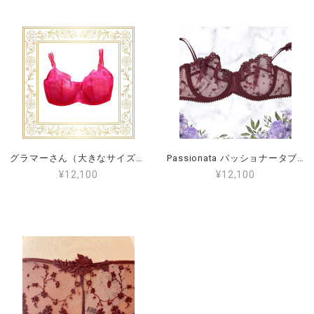
グラマーさん（大きなサイズ）のワイヤーブラジャー フランスサイズ85G（日本サイズH70）Passionata パッショナータ Maddie [P47H10] ピンク
Passionata パッショナータブラジャー FRサイズ90D.95C.95D（日本サイズE75.D80,E80） ワイヤーブラ
¥12,100
¥12,100