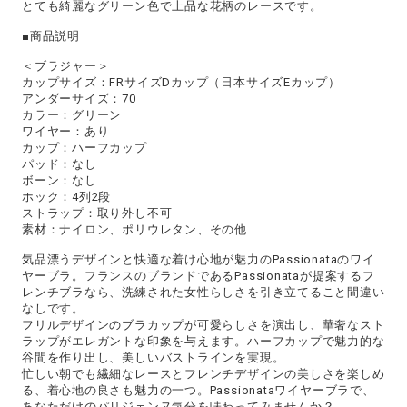
とても綺麗なグリーン色で上品な花柄のレースです。
■商品説明
＜ブラジャー＞
カップサイズ：FRサイズDカップ（日本サイズEカップ）
アンダーサイズ：70
カラー：グリーン
ワイヤー：あり
カップ：ハーフカップ
パッド：なし
ボーン：なし
ホック：4列2段
ストラップ：取り外し不可
素材：ナイロン、ポリウレタン、その他
気品漂うデザインと快適な着け心地が魅力のPassionataのワイ
ヤーブラ。フランスのブランドであるPassionataが提案するフ
レンチブラなら、洗練された女性らしさを引き立てること間違い
なしです。
フリルデザインのブラカップが可愛らしさを演出し、華奢なスト
ラップがエレガントな印象を与えます。ハーフカップで魅力的な
谷間を作り出し、美しいバストラインを実現。
忙しい朝でも繊細なレースとフレンチデザインの美しさを楽しめ
る、着心地の良さも魅力の一つ。Passionataワイヤーブラで、
あなただけのパリジェンヌ気分を味わってみませんか？