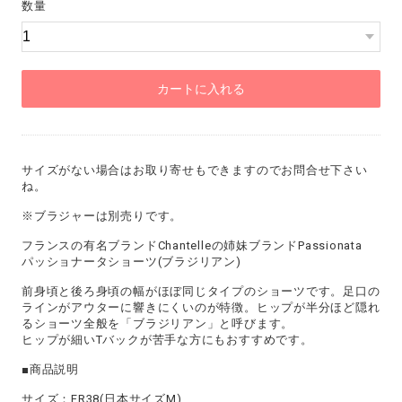
数量
カートに入れる
サイズがない場合はお取り寄せもできますのでお問合せ下さい
ね。
※ブラジャーは別売りです。
フランスの有名ブランドChantelleの姉妹ブランドPassionata
パッショナータショーツ(ブラジリアン)
前身頃と後ろ身頃の幅がほぼ同じタイプのショーツです。足口の
ラインがアウターに響きにくいのが特徴。ヒップが半分ほど隠れ
るショーツ全般を「ブラジリアン」と呼びます。
ヒップが細いTバックが苦手な方にもおすすめです。
■商品説明
サイズ：FR38(日本サイズM)