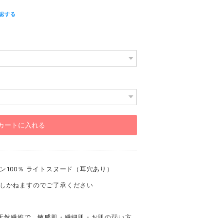
認する
カートに入れる
100％ ライトスヌード（耳穴あり）
しかねますのでご了承ください
】
の天然繊維で、敏感肌・繊細肌・お肌の弱い方