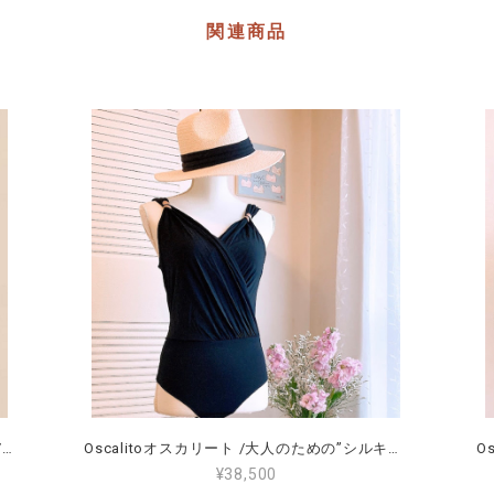
関連商品
Oscalitoオスカリート/シルクトップス/ 高級/サイズ5（15～19号）グラマーぽっちゃりさん、高身長の方におすすめ！<10316>
Oscalitoオスカリート /大人のための”シルキータッチ”リゾートボディー/ サイズ3（M～L）海外旅行に軽くて荷物にならない！<1413>
¥38,500