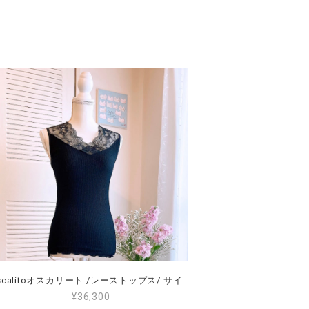
Oscalitoオスカリート /レーストップス/ サイズ4（L～2L）（11～13号）<7124>
¥36,300