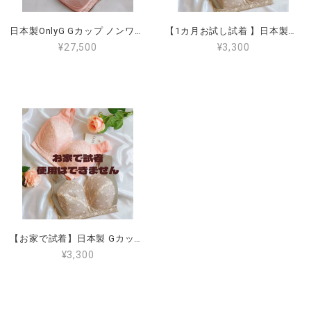
日本製OnlyG Gカップ ノンワイヤー ブラジャーお得な 2枚セット （全国送料無料）（色の組み合わせできます） G65 G70 G75 G80 G85 G90 大きな胸を 小さく見せ、肩が楽 、脇肉がはみ出ず 後ろが段差にならない 揺れないブラジャー
【1カ月お試し試着 】日本製Gカップ ノンワイヤー ブラジャー （全国送料無料） G65 G70 G75 G80 G85 G90 ワイヤーなし 大きいサイズ 小さく見せる 肩が楽 脇肉がはみ出ない 後ろが段差にならない 揺れない
¥27,500
¥3,300
【お家で試着】日本製 Gカップノンワイヤーブラジャー（全国送料無料） G65 G70 G75 G80 G85 G90 ワイヤーなし 大きいサイズ 小さく見せる 肩が楽 脇肉がはみ出ない 後ろが段差にならない 揺れない（Shipped in Japan only）
¥3,300