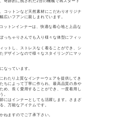
、奇跡的に残された2台の機械で再スタート
、コットンなど天然素材にこだわりオリジナ
幅広いフアンに親しまれています。
レースコットンインナーは、快適な着心地と上品な
ぽっちゃりさんでも入り様々な体型にフィッ
ィットし、ストレスなく着ることができ、シ
たデザインなので様々なスタイリングにマッ
になっています。
、長年にわたり上質なインナーウェアを提供してき
たちによって丁寧に作られ、最高品質の糸や
ため、長く愛用することができ、一度着用し
う。
節にはインナーとしても活躍します。さまざ
る、万能なアイテムです。
かねますのでご了承下さい。