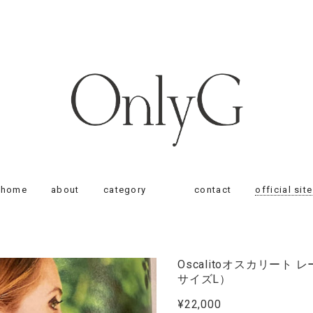
home
about
category
contact
official site
Oscalitoオスカリート
サイズL）
¥22,000