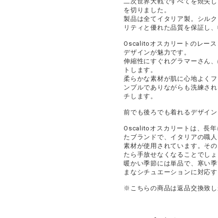
二次世界大戦ですべてを焼失し
を切りました。
製品は全てイタリア製。シルク
リティと優れた品質を保証し、
Oscalitoオスカリートの
デザインが魅力です。
伸縮性にすぐれグラマーさん、
トします。
柔らかな素材が肌に心地よくフ
ンプルでありながらも洗練され
チします。
前でも後ろでも着れるデザイン
Oscalitoオスカリートは
たブランドで、イタリアの職人
素材が使用されています。その
たら手放せなくなることでしょ
暖かい季節には単品で、寒い季
まなシチュエーションに対応す
※こちらの商品は返品交換致し