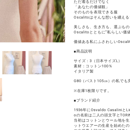
ただ着るだけでなく
「あなたの価値観」
そのものを表現できる服
Oscalitoはそんな想いを纏
美しさも、生き方も、選ぶもの
Oscalitoとともに”私らしい
価値ある私にふさわしいOscali
■商品説明
サイズ：3（日本サイズL）
素材：コットン100％
イタリア製
G80（バスト105㎝）の私で
※在庫1枚限りです。
■ブランド紹介
1936年にOsvaldo Casaliniと
oの名前は二人の頭文字とTOR
当初はコットンとウール地を生
ットウエアーの生産を始めたのが