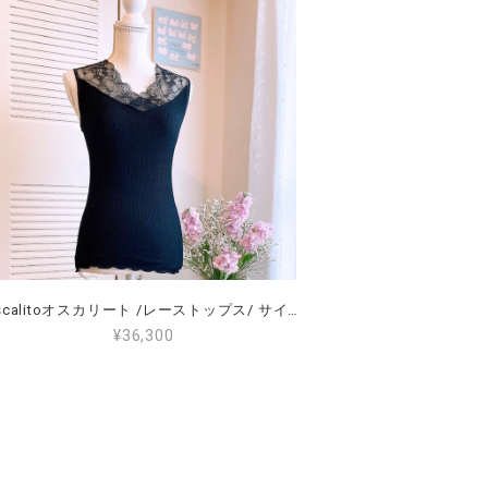
Oscalitoオスカリート /レーストップス/ サイズ4（L～2L）（11～13号）<7124>
¥36,300