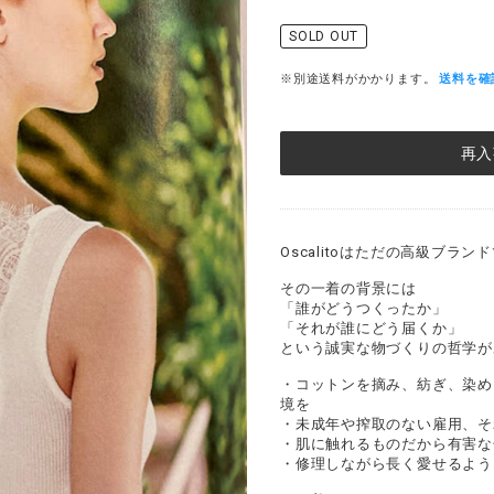
SOLD OUT
※別途送料がかかります。
送料を確
再入
Oscalitoはただの高級ブラ
その一着の背景には
「誰がどうつくったか」
「それが誰にどう届くか」
という誠実な物づくりの哲学が
・コットンを摘み、紡ぎ、染め
境を
・未成年や搾取のない雇用、それが
・肌に触れるものだから有害な
・修理しながら長く愛せるよう