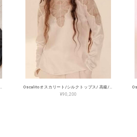
リート リバーレースプルオーバー ウールシルク サイズ4（L～2L）（11～13号）7408
Oscalitoオスカリート/シルクトップス/ 高級/サイズ5（15～19号）グラマーぽっちゃりさん、高身長の方におすすめ！<10316>
¥90,200