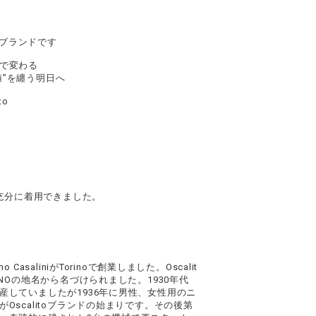
えるブランドです
で変わる
価値”を纏う明日へ
to
も充分に着用できました。
Lino CasaliniがTorinoで創業しました。Oscalit
INOの地名から名づけられました。1930年代
産していましたが1936年に男性、女性用のニ
Oscalitoブランドの始まりです。その後第