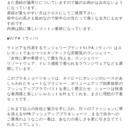
また肩紐が脇寄りについていますので脇のお肉がはみ出ないよう
になっています。
肩紐が落ちやすい方はクロスにしてご使用下さい。
前中心の高さも低めなので前中心が当たって痛くなる方にもおす
すめです。
内側は肌に優しいコットン素材になっています。
■V.I.P.A（ヴィパ）
ラトビアを代表するランジェリーブランドV.I.P.A（ヴィパ）はエ
レガントでありつつエキゾチックな雰囲気のランジェリー。
「女性に夢や希望そして愛を与える」ランジェリー
リゾートウェア、ドレス感覚で着られるラウンジウェアなども展
開しています。
このブラ＆ショーツセットは、ネイビーにオレンジのレースがあ
しらわれたキュートなブラジャー、ボリュームアップ効果抜群の
プッシュアップブラでバストを美しく際立たせ、ショーツは快適
な着用感と美しいシルエットを叶えてくれる、まさに理想の下着
セットです。
これまで以上の自信と魅力を手に入れ、日々のファッションに華
を添えるVIPAプッシュアップブラ＆ショーツ。まるで自分への
ご褒美のようなこの一着は、あなたの美しさを更に引き立ててく
れることでしょう。