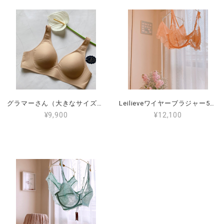
グラマーさん（大きなサイズ）Leilieve （レイリエヴ） ノンワイヤーブラ ３B.4B.5B（LE-6026）
Leilieveワイヤーブラジャー5E（日本サイズF85～90）ぽっちゃりさんにおすすめのブラ（LE-HAP8702-5E）
¥9,900
¥12,100