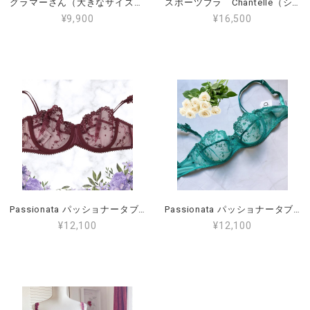
グラマーさん（大きなサイズ）Leilieve （レイリエヴ） ノンワイヤーブラ ３B.4B.5B（LE-6026）
スポーツブラ Chantelle（シャンテル）S,M,L,XL ブラック（返品、交換無料）
¥9,900
¥16,500
Passionata パッショナータブラジャー FRサイズ90D.95C.95D（日本サイズE75.D80,E80） ワイヤーブラ
Passionata パッショナータブラジャー FRサイズ85D（日本サイズE70）[P40650] ワイヤーブラ
¥12,100
¥12,100